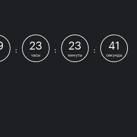
9
23
23
40
:
:
:
и
часы
минуты
секунды