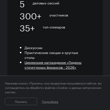
5
деловых сессий
300+
участников
35+
топ-спикеров
Дискуссии
Практические секции и круглые
столы
Церемония награждения «Лидеры
структурных финансов - 2026»
Нажимая кнопку «Принять» или продолжая пользоваться сайтом, вы
соглашаетесь на обработку файлов «Cookie» и данных метрических
систем.
Принять
Подробнее