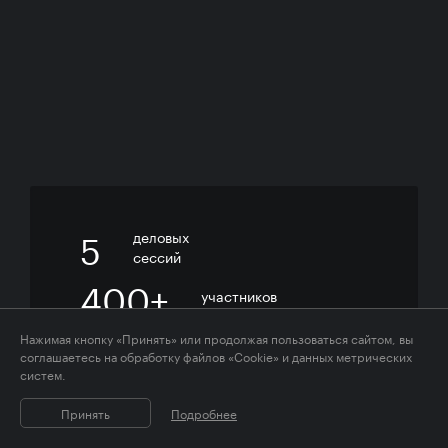
5
деловых
сессий
400+
участников
40+
Нажимая кнопку «Принять» или продолжая пользоваться сайтом, вы
топ-спикеров
соглашаетесь на обработку файлов «Cookie» и данных метрических
систем.
Принять
Подробнее